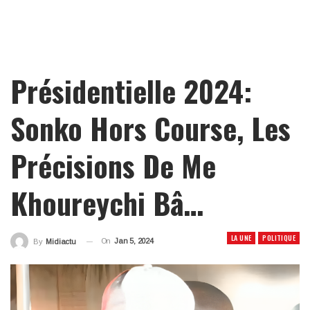
Présidentielle 2024:
Sonko Hors Course, Les
Précisions De Me
Khoureychi Bâ…
LA UNE
POLITIQUE
On
Jan 5, 2024
By
Midiactu