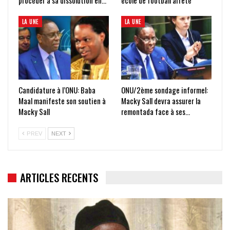
procéder à sa dissolution en…
école de football arrêté
LA UNE
LA UNE
Candidature à l’ONU: Baba
ONU/2ème sondage informel:
Maal manifeste son soutien à
Macky Sall devra assurer la
Macky Sall
remontada face à ses…
PREV
NEXT
ARTICLES RECENTS