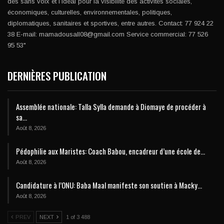
des sans voix et l’idéal pour la visibilité des activités sociales,
économiques, culturelles, environnementales, politiques,
diplomatiques, sanitaires et sportives, entre autres. Contact: 77 924 22
38 E-mail: mamadousall08@gmail.com Service commercial: 77 526
95 53"
DERNIÈRES PUBLICATION
Assemblée nationale: Talla Sylla demande à Diomaye de procéder à
sa…
Août 8, 2026
Pédophilie aux Maristes: Coach Babou, encadreur d’une école de…
Août 8, 2026
Candidature à l’ONU: Baba Maal manifeste son soutien à Macky…
Août 8, 2026
PREV
NEXT
1 of 3 488