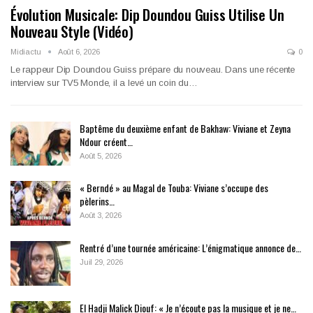
Évolution Musicale: Dip Doundou Guiss Utilise Un
Nouveau Style (Vidéo)
Midiactu
Août 6, 2026
0
Le rappeur Dip Doundou Guiss prépare du nouveau. Dans une récente
interview sur TV5 Monde, il a levé un coin du…
Baptême du deuxième enfant de Bakhaw: Viviane et Zeyna
Ndour créent…
Août 5, 2026
« Berndé » au Magal de Touba: Viviane s’occupe des
pèlerins…
Août 3, 2026
Rentré d’une tournée américaine: L’énigmatique annonce de…
Juil 29, 2026
El Hadji Malick Diouf: « Je n’écoute pas la musique et je ne…