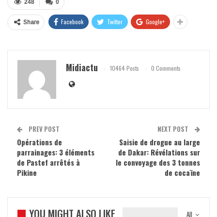
248
0
Facebook
Twitter
Google+
Share
Midiactu
10464 Posts
0 Comments
PREV POST
NEXT POST
Opérations de
Saisie de drogue au large
parrainages: 3 éléments
de Dakar: Révélations sur
de Pastef arrêtés à
le convoyage des 3 tonnes
Pikine
de cocaïne
YOU MIGHT ALSO LIKE
All