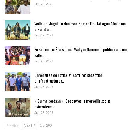
Juil 29, 2026
Veille de Magal: En duo avec Samba Bol, Ndiogou Afia lance
« Bamba…
Juil 29, 2026
En soirée aux États-Unis: Wally enflamme le public dans une
salle…
Juil 28, 2026
Universités de Fatick et Kaffrine: Réception
d’infrastructures…
Juil 27, 2026
« Bulma seetaan »: Découvrez le merveilleux clip
d’Amadeus…
Juil 26, 2026
PREV
NEXT
1 of 200