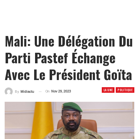
Mali: Une Délégation Du
Parti Pastef Échange
Avec Le Président Goïta
LA UNE
POLITIQUE
On
Nov 29, 2023
By
Midiactu