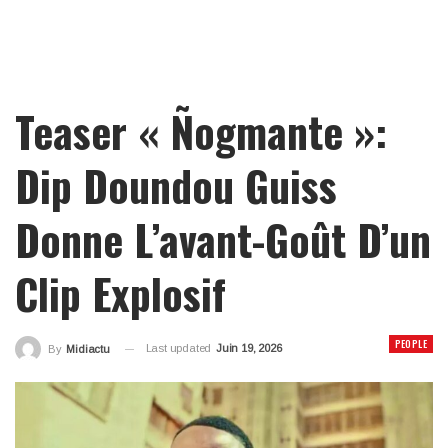
Teaser « Ñogmante »:
Dip Doundou Guiss
Donne L’avant-Goût D’un
Clip Explosif
PEOPLE
Last updated
Juin 19, 2026
By
Midiactu