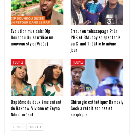
Évolution musicale: Dip
Erreur ou télescopage ?: Le
Doundou Guiss utilise un
PBS et BM Jaay en spectacle
nouveau style (Vidéo)
au Grand Théâtre le même
jour
PEOPLE
PEOPLE
Baptême du deuxième enfant
Chirurgie esthétique: Bambaly
de Bakhaw: Viviane et Zeyna
Seck a refait son nez et
Ndour créent…
s’explique
PREV
NEXT