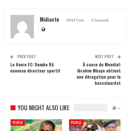
Midiactu
10464 Posts
0 Comments
PREV POST
NEXT POST
Le Havre FC: Demba Bâ
À cause du Mondial:
nouveau directeur sportif
Ibrahim Mbaye obtient
une dérogation pour le
baccalauréat
YOU MIGHT ALSO LIKE
All
PEOPLE
PEOPLE