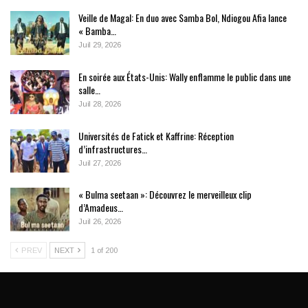
Veille de Magal: En duo avec Samba Bol, Ndiogou Afia lance
« Bamba…
Juil 29, 2026
En soirée aux États-Unis: Wally enflamme le public dans une
salle…
Juil 28, 2026
Universités de Fatick et Kaffrine: Réception
d’infrastructures…
Juil 27, 2026
« Bulma seetaan »: Découvrez le merveilleux clip
d’Amadeus…
Juil 26, 2026
PREV
NEXT
1 of 200