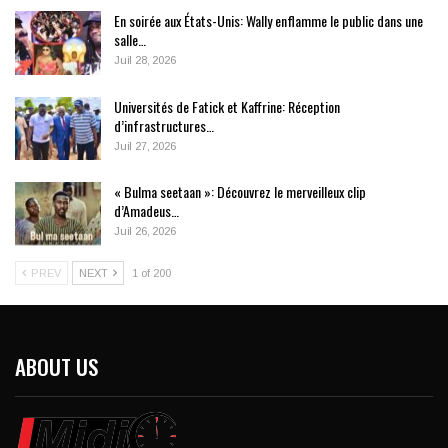
En soirée aux États-Unis: Wally enflamme le public dans une
salle…
Juil 28, 2026
Universités de Fatick et Kaffrine: Réception
d’infrastructures…
Juil 27, 2026
« Bulma seetaan »: Découvrez le merveilleux clip
d’Amadeus…
Juil 26, 2026
PREV
NEXT
1 of 200
ABOUT US