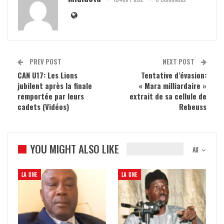
PREV POST
NEXT POST
CAN U17: Les Lions
Tentative d’évasion:
jubilent après la finale
« Mara milliardaire »
remportée par leurs
extrait de sa cellule de
cadets (Vidéos)
Rebeuss
YOU MIGHT ALSO LIKE
All
LA UNE
LA UNE