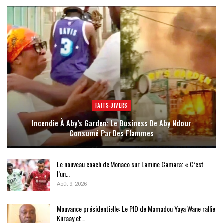
FAITS-DIVERS
Incendie À Aby’s Garden: Le Business De Aby Ndour
Consumé Par Des Flammes
Le nouveau coach de Monaco sur Lamine Camara: « C’est
l’un…
Août 9, 2026
Mouvance présidentielle: Le PID de Mamadou Yaya Wane rallie
Kiiraay et…