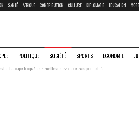
ON
SANTÉ
AFRIQUE
CONTRIBUTION
CULTURE
DIPLOMATIE
ÉDUCATION
MOR
OPLE
POLITIQUE
SOCIÉTÉ
SPORTS
ECONOMIE
JU
ule chaloupe bloquée, un meilleur service de transport exigé