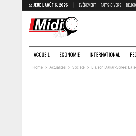
JEUDI, AOÛT 6, 2026
EVÉNEMENT
FAITS-DIVERS
RELIGI
ACCUEIL
ECONOMIE
INTERNATIONAL
PE
Home
Actualités
Société
Liaison Dakar-Gorée: La se