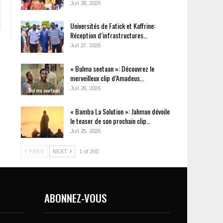
Juil 28, 2026
Universités de Fatick et Kaffrine:
Réception d’infrastructures…
Juil 27, 2026
« Bulma seetaan »: Découvrez le
merveilleux clip d’Amadeus…
Juil 26, 2026
« Bamba La Solution »: Jahman dévoile
le teaser de son prochain clip…
Juil 25, 2026
PREV
NEXT
1 of 200
ABONNEZ-VOUS