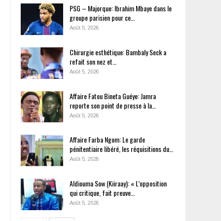
PSG – Majorque: Ibrahim Mbaye dans le
groupe parisien pour ce…
Août 5, 2026
Chirurgie esthétique: Bambaly Seck a
refait son nez et…
Août 5, 2026
Affaire Fatou Bineta Guéye: Jamra
reporte son point de presse à la…
Août 5, 2026
Affaire Farba Ngom: Le garde
pénitentiaire libéré, les réquisitions du…
Août 5, 2026
Aldiouma Sow (Kiiraay): « L’opposition
qui critique, fait preuve…
Août 5, 2026