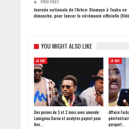
PREV POST
Journée nationale de l’Arbre: Diomaye à Touba ce
dimanche, pour lancer la cérémonie officielle (Vid
YOU MIGHT ALSO LIKE
LA UNE
LA UNE
Des peines de 3 et 2 mois avec amende:
Affaire Far
Lamignou Darou et acolytes payent pour
pénitentiair
leur…
parquet…