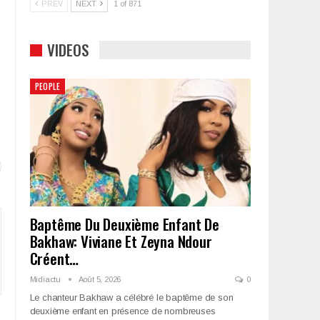
PREV
NEXT
1 of 871
VIDEOS
PEOPLE
Baptême Du Deuxième Enfant De
Bakhaw: Viviane Et Zeyna Ndour
Créent…
Midiactu
Août 5, 2026
0
Le chanteur Bakhaw a célébré le baptême de son
deuxième enfant en présence de nombreuses