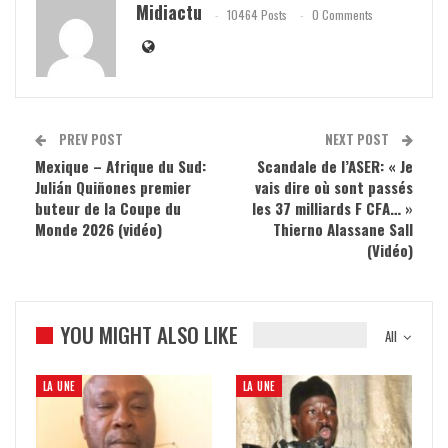
Midiactu
10464 Posts
0 Comments
PREV POST
NEXT POST
Mexique – Afrique du Sud:
Scandale de l’ASER: « Je
Julián Quiñones premier
vais dire où sont passés
buteur de la Coupe du
les 37 milliards F CFA… »
Monde 2026 (vidéo)
Thierno Alassane Sall
(Vidéo)
YOU MIGHT ALSO LIKE
All
LA UNE
LA UNE