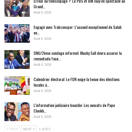
Erreur ou télescopage ?: Le PBS et BM Jaay en spectacle au
Grand…
Août 6, 2026
Engagé avec Trabzonspor: L’accueil exceptionnel de Salah
en…
Août 6, 2026
ONU/2ème sondage informel: Macky Sall devra assurer la
remontada face…
Août 6, 2026
Calendrier électoral: Le FDR exige la tenue des élections
locales à…
Août 6, 2026
L’information judiciaire bouclée: Les avocats de Pape
Cheikh…
Août 6, 2026
PREV
NEXT
1 of 872