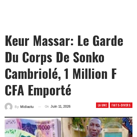
Keur Massar: Le Garde
Du Corps De Sonko
Cambriolé, 1 Million F
CFA Emporté
LA UNE
FAITS-DIVERS
On
Juin 11, 2026
By
Midiactu