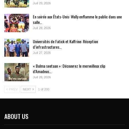
Juil 29, 2026
En soirée aux États-Unis: Wally enflamme le public dans une
salle…
Juil 28, 2026
Universités de Fatick et Kaffrine: Réception
d’infrastructures…
Juil 27, 2026
« Bulma seetaan »: Découvrez le merveilleux clip
d’Amadeus…
Juil 26, 2026
PREV
NEXT
1 of 200
ABOUT US