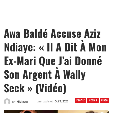
Awa Baldé Accuse Aziz
Ndiaye: « Il A Dit À Mon
Ex-Mari Que J’ai Donné
Son Argent À Wally
Seck » (Vidéo)
PEOPLE
MEDIAS
VIDÉO
Last updated
Oct 3, 2025
By
Midiactu