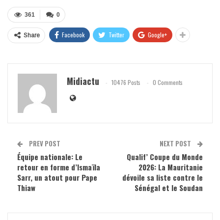
361
0
Facebook
Twitter
Google+
Share
Midiactu
10476 Posts
0 Comments
PREV POST
NEXT POST
Équipe nationale: Le
Qualif’ Coupe du Monde
retour en forme d’Ismaïla
2026: La Mauritanie
Sarr, un atout pour Pape
dévoile sa liste contre le
Thiaw
Sénégal et le Soudan