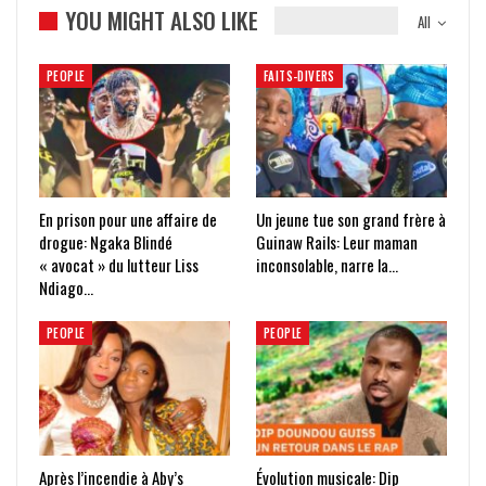
YOU MIGHT ALSO LIKE
All
PEOPLE
FAITS-DIVERS
En prison pour une affaire de
Un jeune tue son grand frère à
drogue: Ngaka Blindé
Guinaw Rails: Leur maman
« avocat » du lutteur Liss
inconsolable, narre la…
Ndiago…
PEOPLE
PEOPLE
Après l’incendie à Aby’s
Évolution musicale: Dip