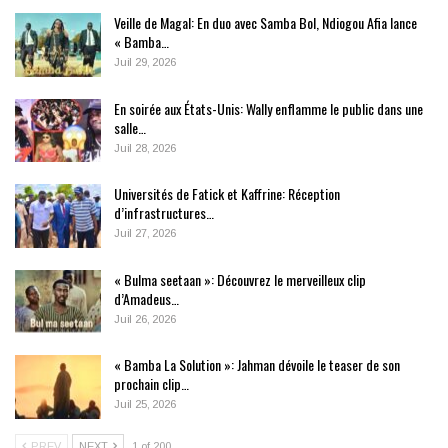
Veille de Magal: En duo avec Samba Bol, Ndiogou Afia lance
« Bamba…
Juil 29, 2026
En soirée aux États-Unis: Wally enflamme le public dans une
salle…
Juil 28, 2026
Universités de Fatick et Kaffrine: Réception
d’infrastructures…
Juil 27, 2026
« Bulma seetaan »: Découvrez le merveilleux clip
d’Amadeus…
Juil 26, 2026
« Bamba La Solution »: Jahman dévoile le teaser de son
prochain clip…
Juil 25, 2026
PREV
NEXT
1 of 200