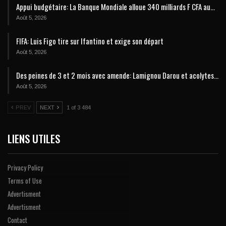
Appui budgétaire: La Banque Mondiale alloue 340 milliards F CFA au…
Août 5, 2026
FIFA: Luis Figo tire sur Ifantino et exige son départ
Août 5, 2026
Des peines de 3 et 2 mois avec amende: Lamignou Darou et acolytes…
Août 5, 2026
PREV
NEXT
1 of 3 484
LIENS UTILES
Privacy Policy
Terms of Use
Advertisment
Advertisment
Contact