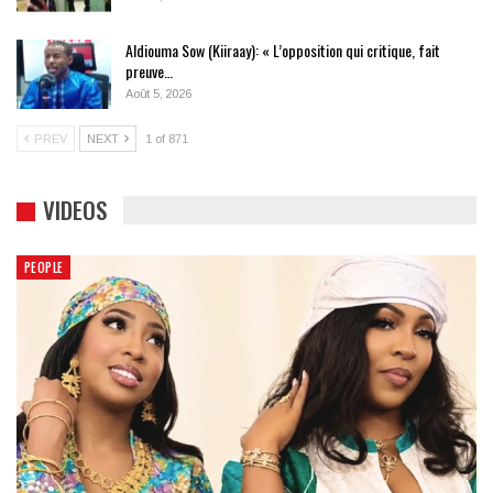
Aldiouma Sow (Kiiraay): « L’opposition qui critique, fait
preuve…
Août 5, 2026
PREV
NEXT
1 of 871
VIDEOS
PEOPLE