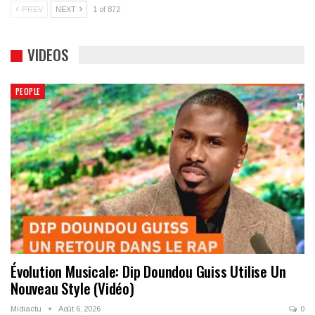
PREV
NEXT
1 of 872
VIDEOS
PEOPLE
Évolution Musicale: Dip Doundou Guiss Utilise Un
Nouveau Style (Vidéo)
Midiactu
Août 6, 2026
0