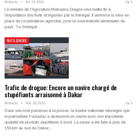
Midiactu
Avr 23, 2024
0
Le ministre de l'Agriculture Mabouba Diagne veut mettre fin à
l’importation des fruits et légumes par le Sénégal. Il annonce la mise en
place de coopératives agricoles, pour la souveraineté alimentaire du
pays. "Le Sénégal…
FAITS-DIVERS
Trafic de drogue: Encore un navire chargé de
stupéfiants arraisonné à Dakar
Midiactu
Nov 28, 2023
0
Dans une note parvenue à la presse, la marine nationale renseigne que
le patrouilleur Fouladou a arraisonné un navire avec une importante
quantité de produits stupéfiants à bord. La saisie a été faite à plus de
150 km au sud de Dakar,…