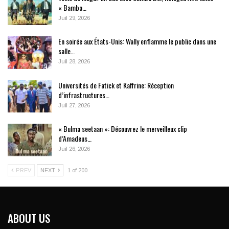
« Bamba…
Juil 29, 2026
En soirée aux États-Unis: Wally enflamme le public dans une
salle…
Juil 28, 2026
Universités de Fatick et Kaffrine: Réception
d’infrastructures…
Juil 27, 2026
« Bulma seetaan »: Découvrez le merveilleux clip
d’Amadeus…
Juil 26, 2026
PREV
NEXT
1 of 200
ABOUT US