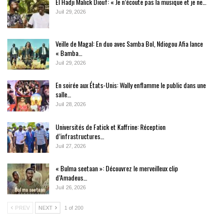
El Hadji Malick Diouf: « Je n’écoute pas la musique et je ne…
Juil 29, 2026
Veille de Magal: En duo avec Samba Bol, Ndiogou Afia lance
« Bamba…
Juil 29, 2026
En soirée aux États-Unis: Wally enflamme le public dans une
salle…
Juil 28, 2026
Universités de Fatick et Kaffrine: Réception
d’infrastructures…
Juil 27, 2026
« Bulma seetaan »: Découvrez le merveilleux clip
d’Amadeus…
Juil 26, 2026
PREV
NEXT
1 of 200