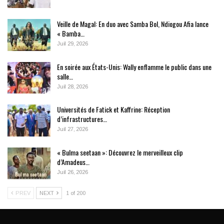
Veille de Magal: En duo avec Samba Bol, Ndiogou Afia lance
« Bamba…
Juil 29, 2026
En soirée aux États-Unis: Wally enflamme le public dans une
salle…
Juil 28, 2026
Universités de Fatick et Kaffrine: Réception
d’infrastructures…
Juil 27, 2026
« Bulma seetaan »: Découvrez le merveilleux clip
d’Amadeus…
Juil 26, 2026
PREV
NEXT
1 of 200