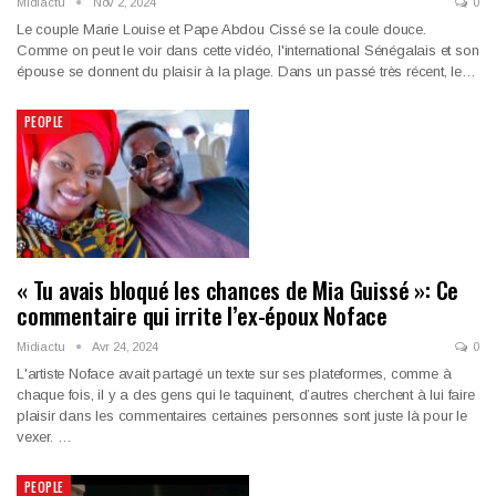
Midiactu
Nov 2, 2024
0
Le couple Marie Louise et Pape Abdou Cissé se la coule douce.
Comme on peut le voir dans cette vidéo, l'international Sénégalais et son
épouse se donnent du plaisir à la plage. Dans un passé très récent, le…
PEOPLE
« Tu avais bloqué les chances de Mia Guissé »: Ce
commentaire qui irrite l’ex-époux Noface
Midiactu
Avr 24, 2024
0
L'artiste Noface avait partagé un texte sur ses plateformes, comme à
chaque fois, il y a des gens qui le taquinent, d’autres cherchent à lui faire
plaisir dans les commentaires certaines personnes sont juste là pour le
vexer. …
PEOPLE