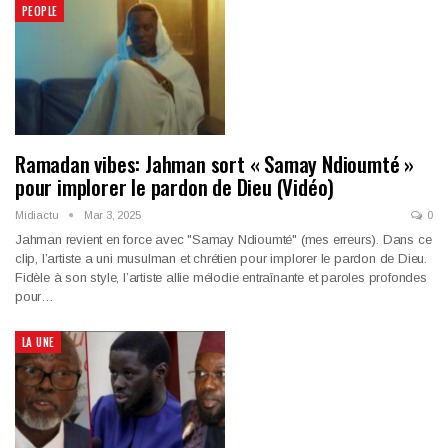
PEOPLE
Ramadan vibes: Jahman sort « Samay Ndioumté »
pour implorer le pardon de Dieu (Vidéo)
Midiactu
Mar 3, 2025
0
Jahman revient en force avec "Samay Ndioumté" (mes erreurs). Dans ce
clip, l’artiste a uni musulman et chrétien pour implorer le pardon de Dieu.
Fidèle à son style, l’artiste allie mélodie entraînante et paroles profondes
pour…
LA UNE