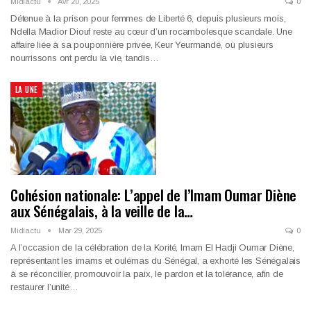
Midiactu
Avr 20, 2025
0
Détenue à la prison pour femmes de Liberté 6, depuis plusieurs mois,
Ndella Madior Diouf reste au cœur d’un rocambolesque scandale. Une
affaire liée à sa pouponnière privée, Keur Yeurmandé, où plusieurs
nourrissons ont perdu la vie, tandis…
LA UNE
Cohésion nationale: L’appel de l’Imam Oumar Diène
aux Sénégalais, à la veille de la…
Midiactu
Mar 29, 2025
0
A l’occasion de la célébration de la Korité, Imam El Hadji Oumar Diène,
représentant les imams et oulémas du Sénégal, a exhorté les Sénégalais
à se réconcilier, promouvoir la paix, le pardon et la tolérance, afin de
restaurer l’unité…