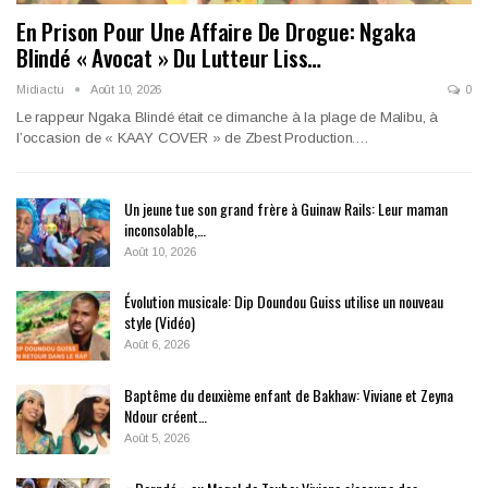
En Prison Pour Une Affaire De Drogue: Ngaka
Blindé « Avocat » Du Lutteur Liss…
Midiactu
Août 10, 2026
0
Le rappeur Ngaka Blindé était ce dimanche à la plage de Malibu, à
l’occasion de « KAAY COVER » de Zbest Production.…
Un jeune tue son grand frère à Guinaw Rails: Leur maman
inconsolable,…
Août 10, 2026
Évolution musicale: Dip Doundou Guiss utilise un nouveau
style (Vidéo)
Août 6, 2026
Baptême du deuxième enfant de Bakhaw: Viviane et Zeyna
Ndour créent…
Août 5, 2026