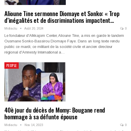
Alioune Tine sermonne Diomaye et Sonko: « Trop
d’inégalités et de discriminations impactent…
Midiactu
Août 20, 2024
0
Le fondateur d'Afrikajom Center, Alioune Tine, a mis en garde le tandem
Ousmane Sonko-Bassirou Diomaye Faye. Dans un long texte rendu
public ce mardi, ce militant de la société civile et ancien directeur
régional d'Amnesty International a…
PEOPLE
40è jour du décès de Momy: Bougane rend
hommage à sa défunte épouse
Midiactu
Nov 14, 2023
0