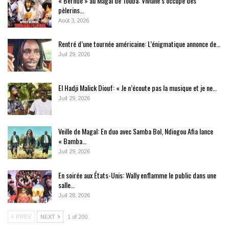
« Berndé » au Magal de Touba: Viviane s’occupe des
pèlerins…
Août 3, 2026
Rentré d’une tournée américaine: L’énigmatique annonce de…
Juil 29, 2026
El Hadji Malick Diouf: « Je n’écoute pas la musique et je ne…
Juil 29, 2026
Veille de Magal: En duo avec Samba Bol, Ndiogou Afia lance
« Bamba…
Juil 29, 2026
En soirée aux États-Unis: Wally enflamme le public dans une
salle…
Juil 28, 2026
PREV
NEXT
1 of 200