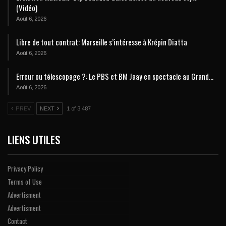
(Vidéo)
Août 6, 2026
Libre de tout contrat: Marseille s’intéresse à Krépin Diatta
Août 6, 2026
Erreur ou télescopage ?: Le PBS et BM Jaay en spectacle au Grand…
Août 6, 2026
PREV
NEXT
1 of 3 487
LIENS UTILES
Privacy Policy
Terms of Use
Advertisment
Advertisment
Contact