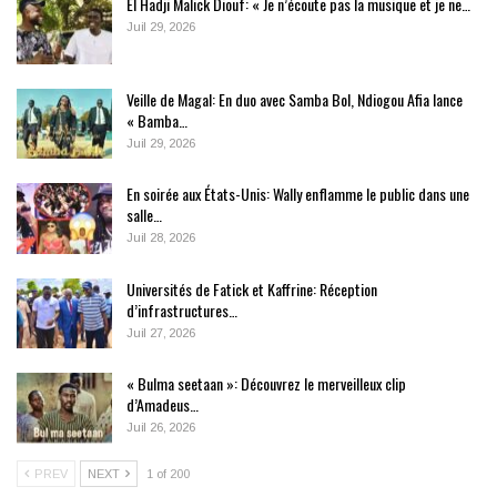
El Hadji Malick Diouf: « Je n’écoute pas la musique et je ne…
Juil 29, 2026
Veille de Magal: En duo avec Samba Bol, Ndiogou Afia lance
« Bamba…
Juil 29, 2026
En soirée aux États-Unis: Wally enflamme le public dans une
salle…
Juil 28, 2026
Universités de Fatick et Kaffrine: Réception
d’infrastructures…
Juil 27, 2026
« Bulma seetaan »: Découvrez le merveilleux clip
d’Amadeus…
Juil 26, 2026
PREV
NEXT
1 of 200