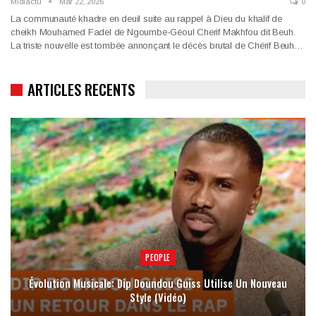
Midiactu
Mar 22, 2026
0
La communauté khadre en deuil suite au rappel à Dieu du khalif de
cheikh Mouhamed Fadel de Ngoumbe-Géoul Cherif Makhfou dit Beuh.
La triste nouvelle est tombée annonçant le décès brutal de Chérif Beuh…
ARTICLES RECENTS
PEOPLE
Évolution Musicale: Dip Doundou Guiss Utilise Un Nouveau
Style (Vidéo)