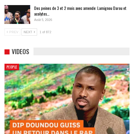
Des peines de 3 et 2 mois avec amende: Lamignou Darou et
acolytes…
Août 5, 2026
PREV
NEXT
1 of 872
VIDEOS
PEOPLE