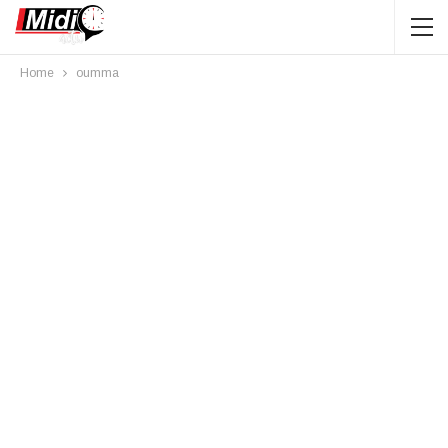
Home
oumma