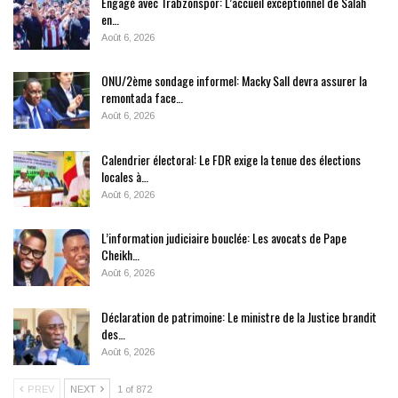
Engagé avec Trabzonspor: L’accueil exceptionnel de Salah
en…
Août 6, 2026
ONU/2ème sondage informel: Macky Sall devra assurer la
remontada face…
Août 6, 2026
Calendrier électoral: Le FDR exige la tenue des élections
locales à…
Août 6, 2026
L’information judiciaire bouclée: Les avocats de Pape
Cheikh…
Août 6, 2026
Déclaration de patrimoine: Le ministre de la Justice brandit
des…
Août 6, 2026
PREV
NEXT
1 of 872