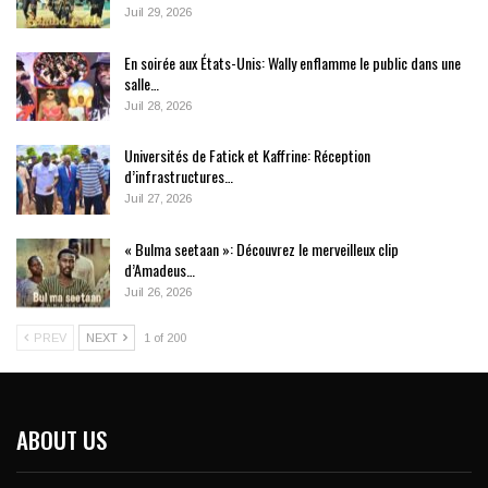
Juil 29, 2026
En soirée aux États-Unis: Wally enflamme le public dans une
salle…
Juil 28, 2026
Universités de Fatick et Kaffrine: Réception
d’infrastructures…
Juil 27, 2026
« Bulma seetaan »: Découvrez le merveilleux clip
d’Amadeus…
Juil 26, 2026
PREV
NEXT
1 of 200
ABOUT US