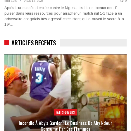
Midiactu
Août 12, 2025
0
Après leur succès d’entrée contre le Nigeria, les Lions locaux ont dû
puiser dans leurs ressources pour arracher un match nul 1-1 face à un
adversaire congolais très agressif et résistant, qui a ouvert le score à la
19ᵉ…
ARTICLES RECENTS
FAITS-DIVERS
Incendie À Aby’s Garden: Le Business De Aby Ndour
Consumé Par Des Flammes