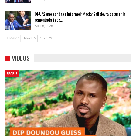
ONU/2ème sondage informel: Macky Sall devra assurer la
remontada face…
Août 6, 2026
PREV
NEXT
1 of 873
VIDEOS
PEOPLE